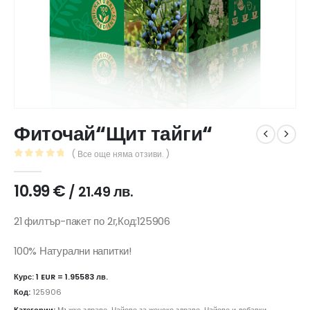
Фиточай“Щит тайги“
( Все още няма отзиви. )
0
out of 5
10.99
€
/ 21.49 лв.
21 филтър-пакет по 2г,Код:125906
100% Натурални напитки!
Курс: 1 EUR = 1.95583 лв.
Код:
125906
Категории:
Мъжко здраве
,
Чайове за женско здраве
,
Чайове и добавки