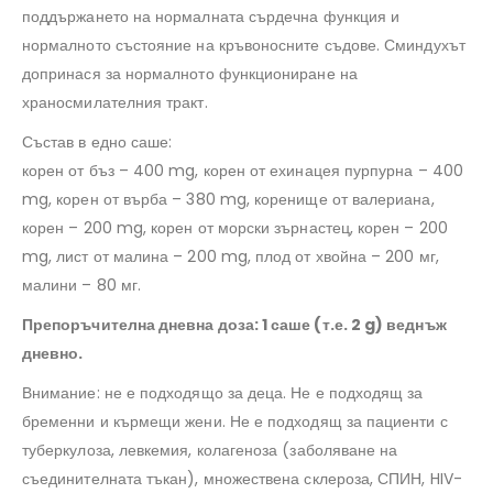
поддържането на нормалната сърдечна функция и
нормалното състояние на кръвоносните съдове. Сминдухът
допринася за нормалното функциониране на
храносмилателния тракт.
Състав в едно саше:
корен от бъз – 400 mg, корен от ехинацея пурпурна – 400
mg, корен от върба – 380 mg, коренище от валериана,
корен – 200 mg, корен от морски зърнастец, корен – 200
mg, лист от малина – 200 mg, плод от хвойна – 200 мг,
малини – 80 мг.
Препоръчителна дневна доза: 1 саше (т.е. 2 g) веднъж
дневно.
Внимание: не е подходящо за деца. Не е подходящ за
бременни и кърмещи жени. Не е подходящ за пациенти с
туберкулоза, левкемия, колагеноза (заболяване на
съединителната тъкан), множествена склероза, СПИН, HIV-