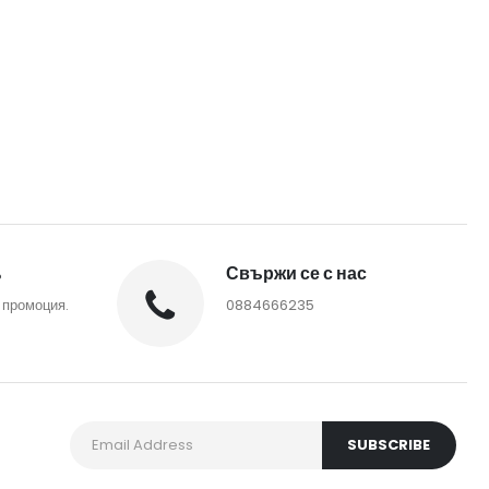
%
Свържи се с нас
 промоция.
0884666235