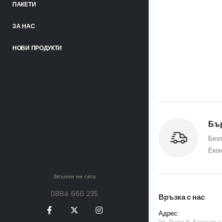
ПАКЕТИ
ЗА НАС
НОВИ ПРОДУКТИ
Бър
Безп
Екон
Звънни ни сега
0884 666 235
Връзка с нас
Адрес: