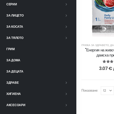
СЕРИИ
ЗА ЛИЦЕТО
ЗА КОСАТА
ЗА ТЯЛОТО
ГРИЖА ЗА ЗДРАВЕТО
,
ДА
ГРИМ
"Енергия на жив
дамска пр
ЗА ДОМА
5.00
o
3.07
€
ЗА ДЕЦАТА
ЗДРАВЕ
Показване:
ХИГИЕНА
АКСЕСОАРИ