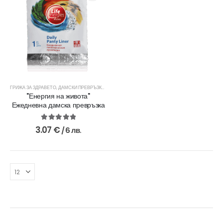
ГРИЖА ЗА ЗДРАВЕТО
,
ДАМСКИ ПРЕВРЪЗКИ
,
ЕДИНИЧНИ ПРЕВРЪЗКИ
,
ЖЕНСКО ЗДРАВЕ
,
ХИГИЕНА
"Енергия на живота"
Ежедневна дамска превръзка
5.00
out of 5
3.07
€
/ 6 лв.