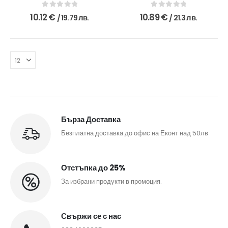
0
out of 5
0
out of 5
10.12
€
10.89
€
/ 19.79 лв.
/ 21.3 лв.
Бърза Доставка
Безплатна доставка до офис на Еконт над 50лв
Отстъпка до 25%
За избрани продукти в промоция.
Свържи се с нас