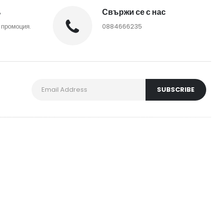
%
Свържи се с нас
 промоция.
0884666235