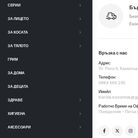
СЕРИИ
Бър
Безп
ЗА ЛИЦЕТО
Екон
ЗА КОСАТА
ЗА ТЯЛОТО
Връзка с нас
ГРИМ
Адрес:
Ул. Рила 6, Казанлък
ЗА ДОМА
Телефон:
0884 666 235
ЗА ДЕЦАТА
Имейл:
tiande.kazanlak@g
ЗДРАВЕ
Работно Време на О
Понеделник - Петък /
ХИГИЕНА
АКСЕСОАРИ