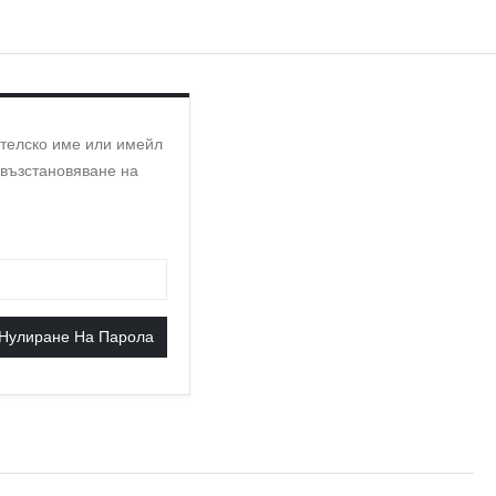
телско име или имейл
 възстановяване на
но
Нулиране На Парола