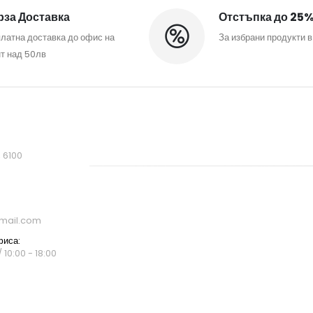
за Доставка
Отстъпка до 25
латна доставка до офис на
За избрани продукти в
т над 50лв
, 6100
mail.com
фиса:
 10:00 - 18:00