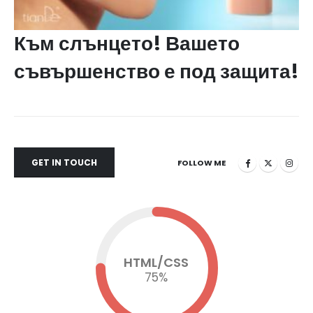
Към слънцето! Вашето
съвършенство е под защита!
GET IN TOUCH
FOLLOW ME
HTML/CSS
75
%